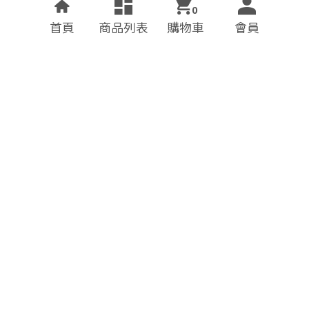
0
首頁
商品列表
購物車
會員
德國Oui-蜜桃粉長袖針織
德國Oui-紅大花卉純棉V
上衣
領洋裝
$7,950
$12,650
$3,980
$6,380