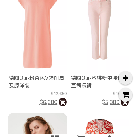
德國Oui-粉杏色V領削肩
德國Oui-蜜桃粉中腰修身
及膝洋裝
直筒長褲
$12,650
$10,650
$6,380
$5,380