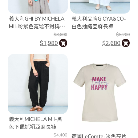
o
r
e
義大利GHI BY MICHELA
義大利品牌GIOYA&CO-
平
台
MII-粉紫色寬鬆不對稱口
白色抽繩亞麻長褲
提
袋亞麻上衣
$3,600
$5,200
供
$1,980
$2,680
義大利MICHELA MII-黑
色下襬抓褶亞麻長褲
$4,400
德國LeComte-米色亮片