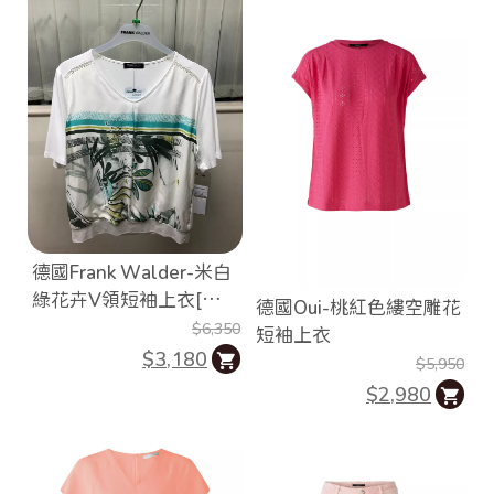
德國Frank Walder-米白
綠花卉V領短袖上衣[歐
德國Oui-桃紅色縷空雕花
洲製]
$6,350
短袖上衣
$3,180
$5,950
$2,980