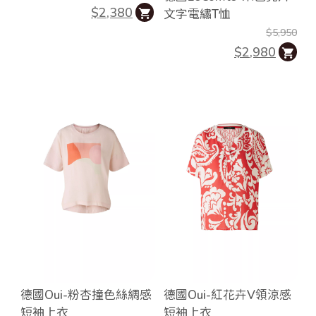
$2,380
文字電繡T恤
$5,950
$2,980
德國Oui-粉杏撞色絲綢感
德國Oui-紅花卉V領涼感
短袖上衣
短袖上衣