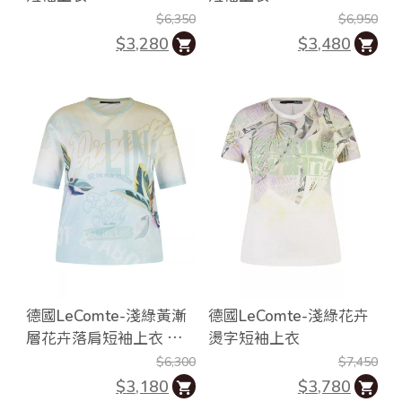
$6,350
$6,950
$3,280
$3,480
德國LeComte-淺綠黃漸
德國LeComte-淺綠花卉
層花卉落肩短袖上衣 歐
燙字短袖上衣
洲製
$6,300
$7,450
$3,180
$3,780