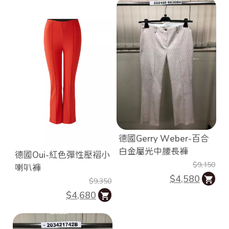
德國Gerry Weber-百合
白金屬光中腰長褲
德國Oui-紅色彈性壓褶小
$9,150
喇叭褲
$4,580
$9,350
$4,680