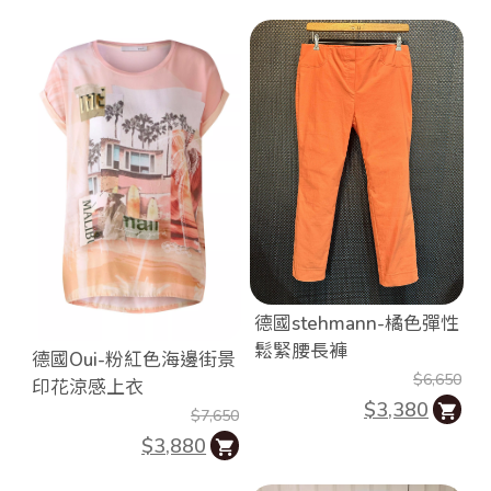
德國stehmann-橘色彈性
鬆緊腰長褲
德國Oui-粉紅色海邊街景
$6,650
印花涼感上衣
$3,380
$7,650
$3,880