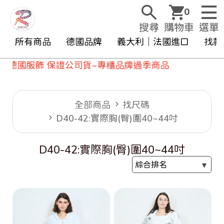
0
搜尋
購物車
選單
所有商品
德國品牌
義大利｜法國進口
找款
飾 保證公司貨~專櫃品牌過季商品
全部商品
找尺碼
D40-42:實際胸(臀)圍40~44吋
D40-42:實際胸(臀)圍40~44吋