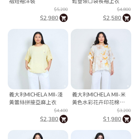
褶短袖洋裝
鬆垂領口袋長袖上衣
$5,200
$4,800
$2,980
$2,580
台
統
北
一
市
編
大
號
安
4
區
文
昌
街
義大利MICHELA MII-淺
義大利MICHELA MII-米
1
黃蕾絲拼接亞麻上衣
黃色水彩花卉印花棉紗上
號
衣
$4,400
$3,200
C
o
$2,380
$1,980
p
y
r