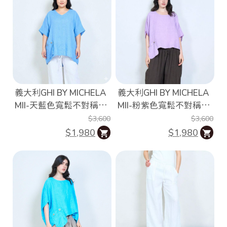
i
g
h
t
©
2
0
2
6
銨
義大利GHI BY MICHELA
義大利GHI BY MICHELA
歐
洲
MII-天藍色寬鬆不對稱口
MII-粉紫色寬鬆不對稱口
中
袋亞麻上衣
袋亞麻上衣
$3,600
$3,600
大
尺
$1,980
$1,980
碼
女
裝
基
於
s
h
o
p
s
t