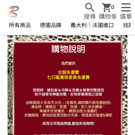
0
搜尋
購物車
選單
所有商品
德國品牌
義大利｜法國進口
找款