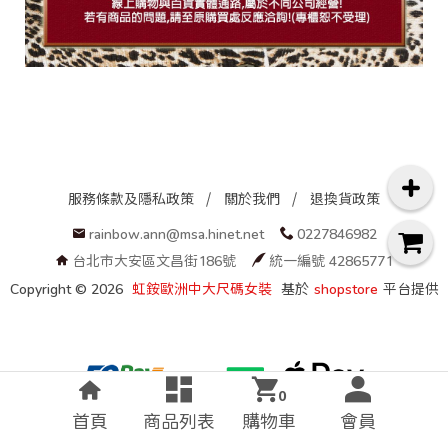
服務條款及隱私政策
關於我們
退換貨政策
rainbow.ann@msa.hinet.net
0227846982
台北市大安區文昌街186號
統一編號 42865771
Copyright ©
2026
虹銨歐洲中大尺碼女裝
基於
shopstore
平台提供
0
首頁
商品列表
購物車
會員