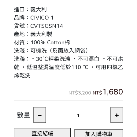
進口：義大利
品牌：CIVICO 1
貨號：CVTSGSN14
產地：義大利製
材質：100% Cotton棉
洗滌：可機洗（反面放入網袋）
洗滌：‧30℃輕柔洗滌 ‧不可漂白 ‧不可烘
乾 ‧低溫整燙溫度低於110 ℃ ‧可用四氯乙
烯乾洗
1,680
NT$
3,200
NT$
數量
直接結帳
加入購物車