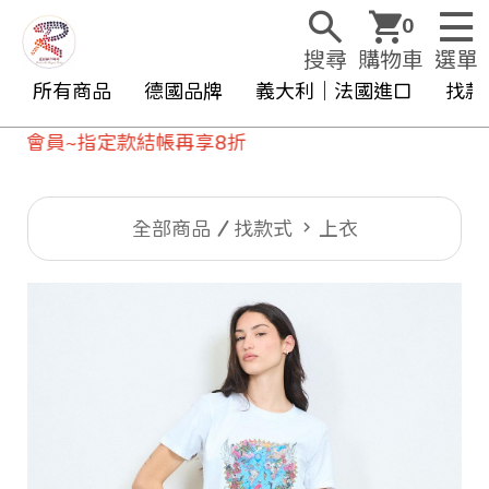
0
搜尋
購物車
選單
所有商品
德國品牌
義大利｜法國進口
找款
員~指定款結帳再享8折
全部商品
找款式
上衣