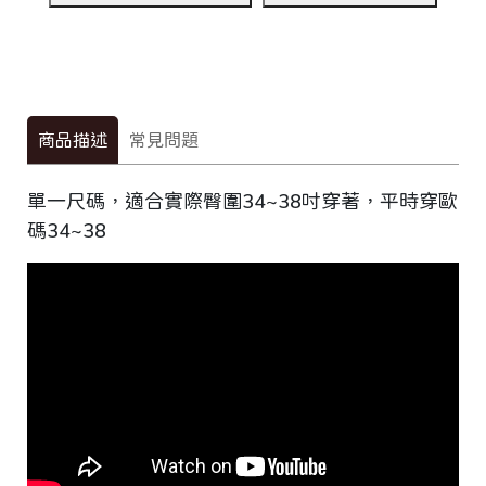
商品描述
常見問題
單一尺碼，適合實際臀圍34~38吋穿著，平時穿歐
碼34~38