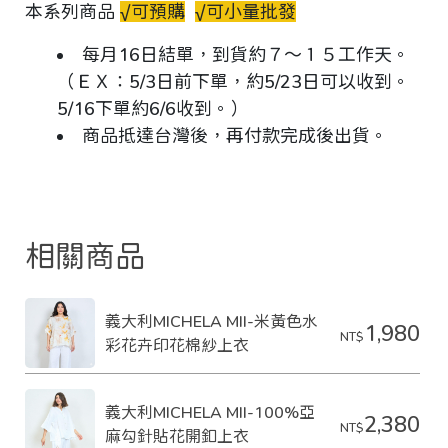
本系列商品
√可預購
√可小量批發
每月16日結單，到貨約７～１５工作天。
（ＥＸ：5/3日前下單，約5/23日可以收到。
5/16下單約6/6收到。）
商品抵達台灣後，再付款完成後出貨。
相關商品
義大利MICHELA MII-米黃色水
1,980
NT$
彩花卉印花棉紗上衣
義大利MICHELA MII-100%亞
2,380
NT$
麻勾針貼花開釦上衣