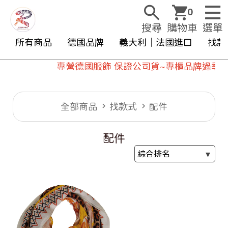
0
搜尋
購物車
選單
所有商品
德國品牌
義大利｜法國進口
找款
專營德國服飾 保證公司貨~專櫃品牌過季商
全部商品
找款式
配件
配件