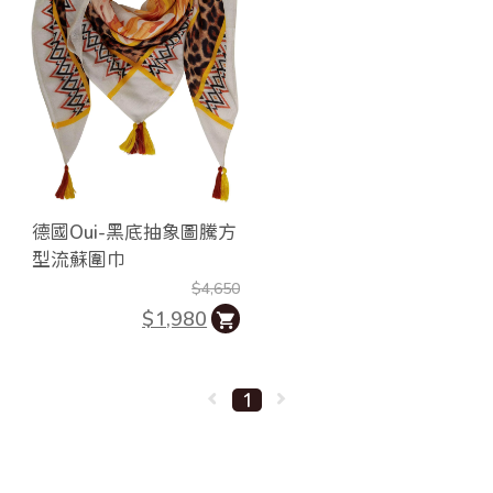
德國Oui-黑底抽象圖騰方
型流蘇圍巾
$4,650
$1,980
1