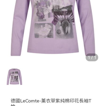
1
/
1
德國LeComte-薰衣草紫純棉印花長袖T