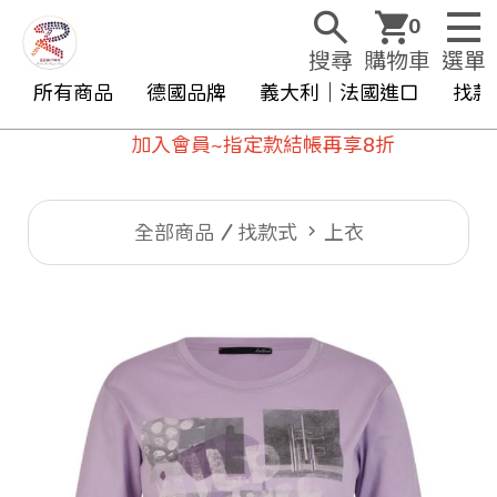
0
搜尋
購物車
選單
所有商品
德國品牌
義大利｜法國進口
找款
加入會員~指定款結帳再享8折
全部商品
找款式
上衣