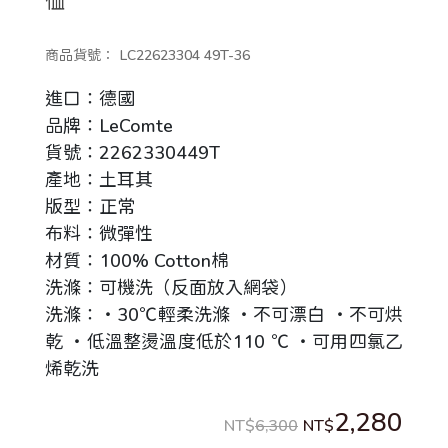
恤
商品貨號：
LC22623304 49T-36
進口：德國
品牌：LeComte
貨號：2262330449T
產地：土耳其
版型：正常
布料：微彈性
材質：100% Cotton棉
洗滌：可機洗（反面放入網袋）
洗滌：‧30℃輕柔洗滌 ‧不可漂白 ‧不可烘
乾 ‧低溫整燙溫度低於110 ℃ ‧可用四氯乙
烯乾洗
2,280
NT$
6,300
NT$