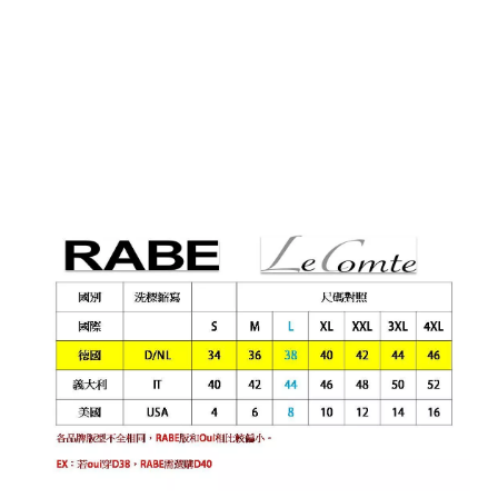
i
g
h
t
©
2
0
2
6
銨
歐
洲
中
大
尺
碼
女
裝
基
於
s
h
o
p
s
t