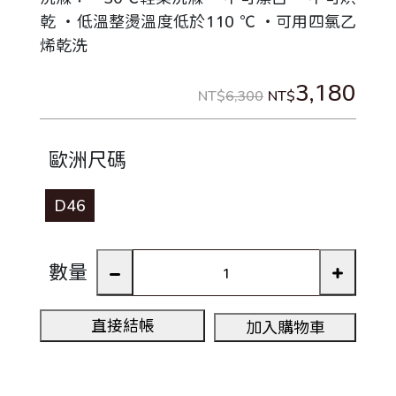
乾 ‧低溫整燙溫度低於110 ℃ ‧可用四氯乙
烯乾洗
3,180
NT$
6,300
NT$
歐洲尺碼
D46
數量
直接結帳
加入購物車