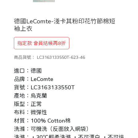
德國LeComte-淺卡其粉印花竹節棉短
袖上衣
指定款 會員結帳再8折
商品貨號：
LC3163133550T-623-46
進口：德國
品牌：LeComte
貨號：LC3163133550T
產地：烏克蘭
版型：正常
布料：微彈性
材質：100% Cotton棉
洗滌：可機洗（反面放入網袋）
洗滌：‧30℃輕柔洗滌 ‧不可漂白 ‧不可烘