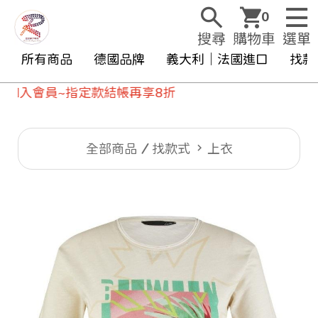
0
搜尋
購物車
選單
所有商品
德國品牌
義大利｜法國進口
找款
入會員~指定款結帳再享8折
全部商品
找款式
上衣