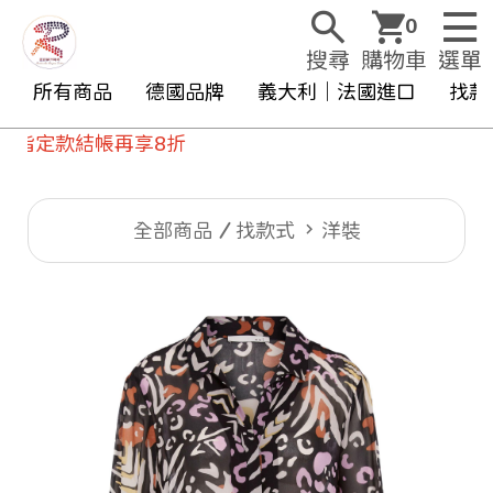
0
搜尋
購物車
選單
所有商品
德國品牌
義大利｜法國進口
找款
款結帳再享8折
全部商品
找款式
洋裝