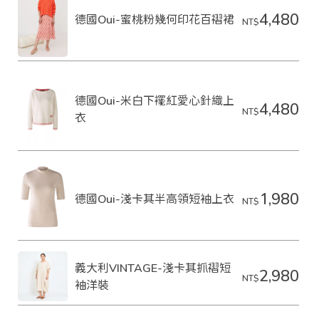
4,480
德國Oui-蜜桃粉幾何印花百褶裙
NT$
德國Oui-米白下襬紅愛心針織上
4,480
NT$
衣
1,980
德國Oui-淺卡其半高領短袖上衣
NT$
義大利VINTAGE-淺卡其抓褶短
2,980
NT$
袖洋裝