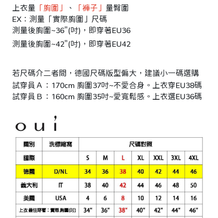
i
上衣量
「胸圍」
、
「褲子」
量臀圍
g
h
EX：測量「實際胸圍」尺碼
t
測量後胸圍~36"(吋)，即穿著EU36
©
2
測量後胸圍~42"(吋)，即穿著EU42
0
2
6
若尺碼介二者間，德國尺碼版型偏大，建議小一碼選購
銨
試穿員Ａ：170cm 胸圍37吋~不愛合身。上衣穿EU38碼 ｜臀
歐
試穿員Ｂ：160cm 胸圍35吋~愛寬鬆感。上衣選EU36碼 ｜臀
洲
中
大
尺
碼
女
裝
基
於
s
h
o
p
s
t