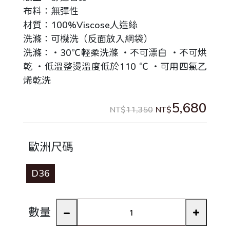
布料：無彈性
材質：100%Viscose人造絲
洗滌：可機洗（反面放入網袋）
洗滌：‧30℃輕柔洗滌 ‧不可漂白 ‧不可烘
乾 ‧低溫整燙溫度低於110 ℃ ‧可用四氯乙
烯乾洗
5,680
NT$
11,350
NT$
歐洲尺碼
D36
數量