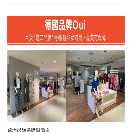
台
統
北
一
市
編
大
號
安
4
區
文
昌
街
1
號
C
o
p
y
r
歐洲尺碼選購很簡單