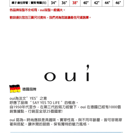
o
r
e
平
台
提
供