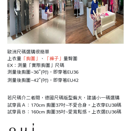
歐洲尺碼選購很簡單
上衣量
「胸圍」
、
「褲子」
量臀圍
EX：測量「實際胸圍」尺碼
測量後胸圍~36"(吋)，即穿著EU36
測量後胸圍~42"(吋)，即穿著EU42
若尺碼介二者間，德國尺碼版型偏大，建議小一碼選購
試穿員Ａ：170cm 胸圍37吋~不愛合身。上衣穿EU38碼 ｜臀
試穿員Ｂ：160cm 胸圍35吋~愛寬鬆感。上衣選EU36碼 ｜臀