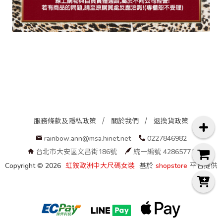
服務條款及隱私政策
關於我們
退換貨政策
rainbow.ann@msa.hinet.net
0227846982
台北市大安區文昌街186號
統一編號 42865771
Copyright ©
2026
虹銨歐洲中大尺碼女裝
基於
shopstore
平台提供