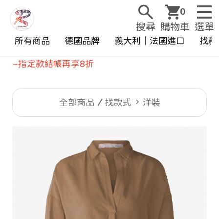
0
搜尋
購物車
選單
所有商品
德國品牌
義大利｜法國進口
找款
定款結帳再享8折
全部商品
找款式
洋裝