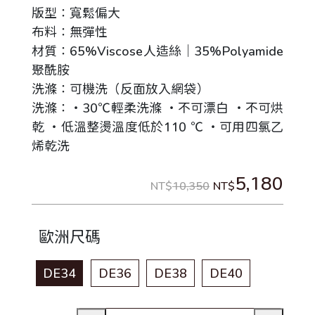
版型：寬鬆偏大
布料：無彈性
材質：65%Viscose人造絲｜35%Polyamide
聚酰胺
洗滌：可機洗（反面放入網袋）
洗滌：‧30℃輕柔洗滌 ‧不可漂白 ‧不可烘
乾 ‧低溫整燙溫度低於110 ℃ ‧可用四氯乙
烯乾洗
5,180
NT$
10,350
NT$
歐洲尺碼
DE34
DE36
DE38
DE40