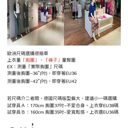
o
r
e
平
台
提
供
歐洲尺碼選購很簡單
上衣量
「胸圍」
、
「褲子」
量臀圍
EX：測量「實際胸圍」尺碼
測量後胸圍~36"(吋)，即穿著EU36
測量後胸圍~42"(吋)，即穿著EU42
若尺碼介二者間，德國尺碼版型偏大，建議小一碼選購
試穿員Ａ：170cm 胸圍37吋~不愛合身。上衣穿EU38碼 ｜臀
試穿員Ｂ：160cm 胸圍35吋~愛寬鬆感。上衣選EU36碼 ｜臀