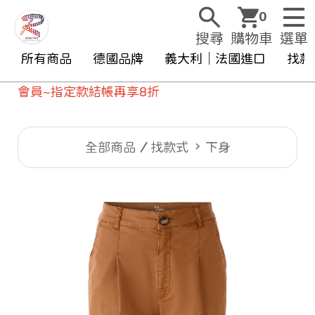
0
搜尋
購物車
選單
所有商品
德國品牌
義大利｜法國進口
找款
~指定款結帳再享8折
全部商品
找款式
下身