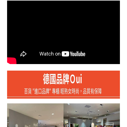
i
g
h
t
©
2
0
2
6
銨
歐
洲
中
大
尺
碼
女
裝
基
於
s
h
o
p
s
t