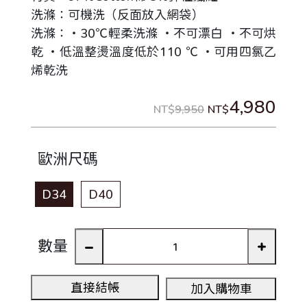
洗滌：可機洗（反面放入網袋）
洗滌：‧30℃輕柔洗滌 ‧不可漂白 ‧不可烘
乾 ‧低溫整燙溫度低於110 ℃ ‧可用四氯乙
烯乾洗
4,980
NT$
9,950
NT$
歐洲尺碼
D34
D40
數量
直接結帳
加入購物車