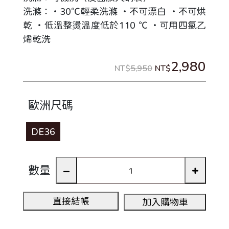
洗滌：‧30℃輕柔洗滌 ‧不可漂白 ‧不可烘
乾 ‧低溫整燙溫度低於110 ℃ ‧可用四氯乙
烯乾洗
2,980
NT$
5,950
NT$
歐洲尺碼
DE36
數量
直接結帳
加入購物車