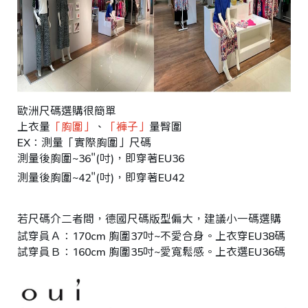
o
r
e
平
台
提
供
歐洲尺碼選購很簡單
上衣量
「胸圍」
、
「褲子」
量臀圍
EX：測量「實際胸圍」尺碼
測量後胸圍~36"(吋)，即穿著EU36
測量後胸圍~42"(吋)，即穿著EU42
若尺碼介二者間，德國尺碼版型偏大，建議小一碼選購
試穿員Ａ：170cm 胸圍37吋~不愛合身。上衣穿EU38碼 ｜臀
試穿員Ｂ：160cm 胸圍35吋~愛寬鬆感。上衣選EU36碼 ｜臀