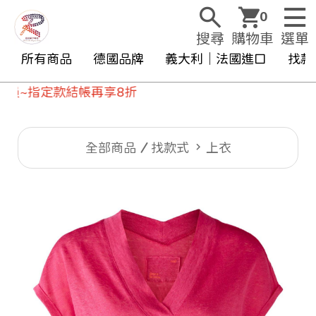
0
搜尋
購物車
選單
所有商品
德國品牌
義大利｜法國進口
找款
定款結帳再享8折
全部商品
找款式
上衣