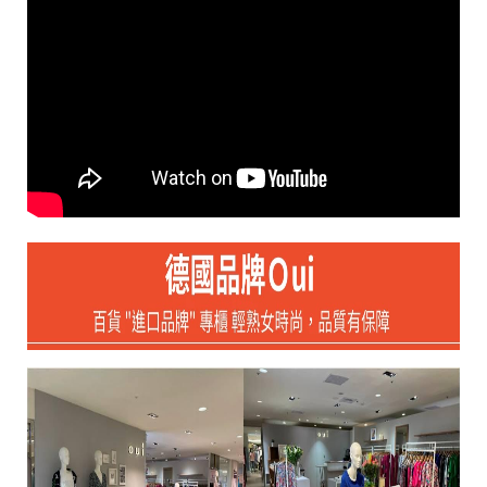
i
g
h
t
©
2
0
2
6
銨
歐
洲
中
大
尺
碼
女
裝
基
於
s
h
o
p
s
t