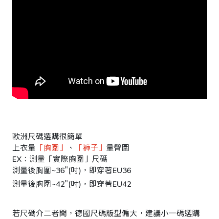
台
統
北
一
市
編
大
號
安
4
區
文
昌
歐洲尺碼選購很簡單
街
上衣量
「胸圍」
、
「褲子」
量臀圍
1
EX：測量「實際胸圍」尺碼
號
測量後胸圍~36"(吋)，即穿著EU36
C
測量後胸圍~42"(吋)，即穿著EU42
o
p
y
r
若尺碼介二者間，德國尺碼版型偏大，建議小一碼選購