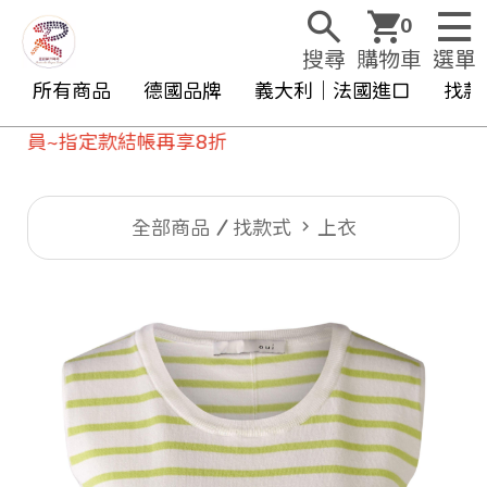
0
搜尋
購物車
選單
所有商品
德國品牌
義大利｜法國進口
找款
指定款結帳再享8折
全部商品
找款式
上衣