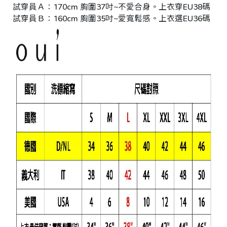
i
試穿員Ａ：170cm 胸圍37吋~不愛合身。上衣穿EU38碼 ｜臀
g
h
試穿員Ｂ：160cm 胸圍35吋~愛寬鬆感。上衣選EU36碼 ｜臀
t
©
2
0
2
6
銨
歐
洲
中
大
尺
碼
女
裝
基
於
s
h
o
p
s
t