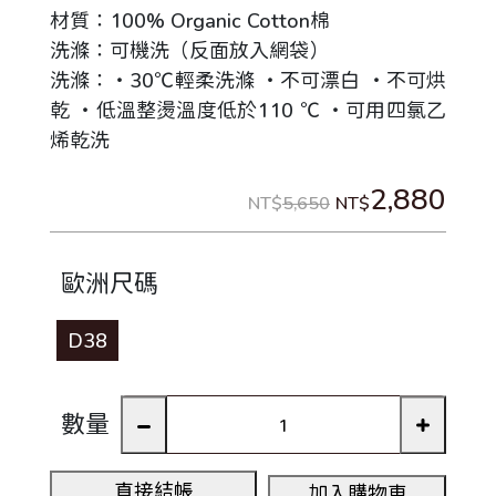
材質：100% Organic Cotton棉
洗滌：可機洗（反面放入網袋）
洗滌：‧30℃輕柔洗滌 ‧不可漂白 ‧不可烘
乾 ‧低溫整燙溫度低於110 ℃ ‧可用四氯乙
烯乾洗
2,880
NT$
5,650
NT$
歐洲尺碼
D38
數量
直接結帳
加入購物車