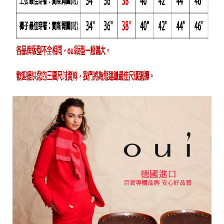
o
r
e
平
台
提
供