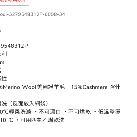
oui-3279548312P-6098-34
國
9548312P
大利
cm
常
彈性
Merino Wool美麗諾羊毛｜15%Cashmere 喀什
機洗（反面放入網袋）
0℃輕柔洗滌 ‧不可漂白 ‧不可烘乾 ‧低溫整燙
10 ℃ ‧可用四氯乙烯乾洗