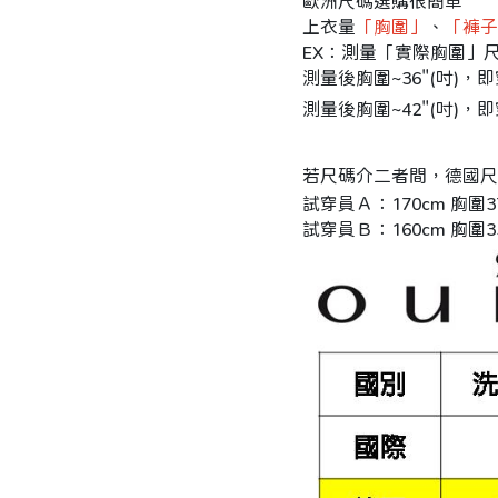
歐洲尺碼選購很簡單
上衣量
「胸圍」
、
「褲子
EX：測量「實際胸圍」
測量後胸圍~36"(吋)，即
測量後胸圍~42"(吋)，即
若尺碼介二者間，德國尺
試穿員Ａ：170cm 胸圍
試穿員Ｂ：160cm 胸圍