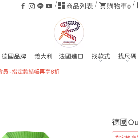
商品列表
購物車
0
德國品牌
義大利｜法國進口
找款式
找尺碼
德國O
指定款 會