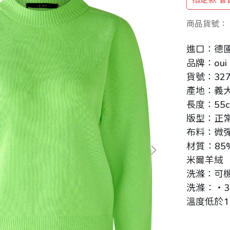
商品貨號：
進口：德
品牌：oui
貨號：327
產地：義
長度：55
版型：正
布料：微
材質：85%
米爾羊絨
洗滌：可
洗滌：‧3
溫度低於1