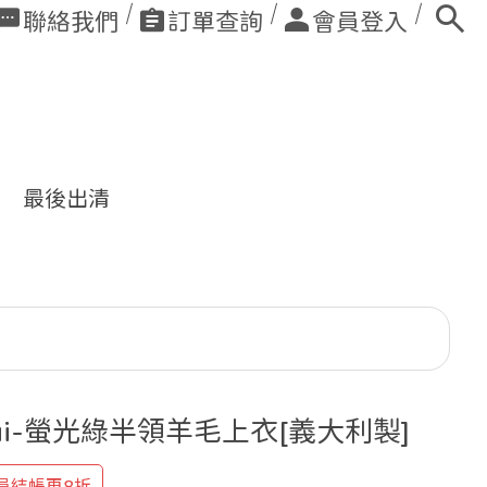
聯絡我們
訂單查詢
會員登入
最後出清
ui-螢光綠半領羊毛上衣[義大利製]
員結帳再8折