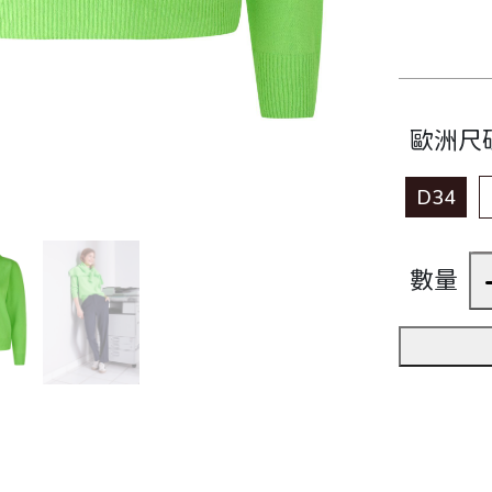
歐洲尺
D34
數量