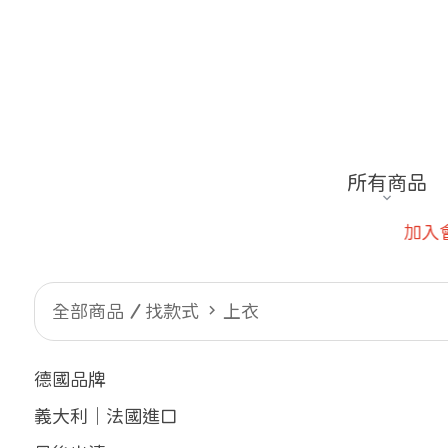
所有商品
加入會員~指定款結帳再享8折
全部商品
找款式
上衣
德國品牌
義大利｜法國進口