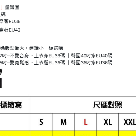
」
量臀圍
尺碼
穿著EU36
穿著EU42
碼版型偏大，建議小一碼選購
37吋~不愛合身。上衣穿EU38碼 ｜臀圍40吋穿EU40碼
35吋~愛寬鬆感。上衣選EU36碼 ｜臀圍36吋穿EU36碼