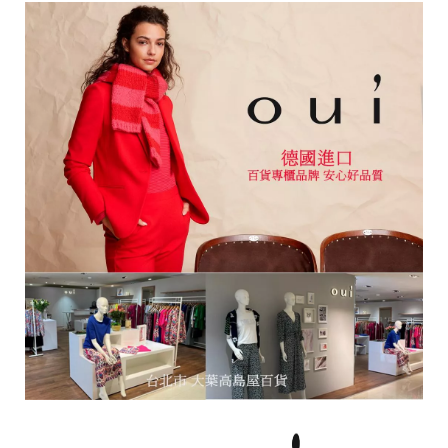
o
r
e
平
台
提
供