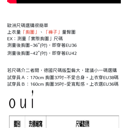
台
統
歐洲尺碼選購很簡單
北
一
上衣量
「胸圍」
、
「褲子」
量臀圍
市
編
EX：測量「實際胸圍」尺碼
大
號
測量後胸圍~36"(吋)，即穿著EU36
安
4
測量後胸圍~42"(吋)，即穿著EU42
區
文
若尺碼介二者間，德國尺碼版型偏大，建議小一碼選購
昌
試穿員Ａ：170cm 胸圍37吋~不愛合身。上衣穿EU38碼 ｜臀
街
試穿員Ｂ：160cm 胸圍35吋~愛寬鬆感。上衣選EU36碼 ｜臀
1
號
C
o
p
y
r