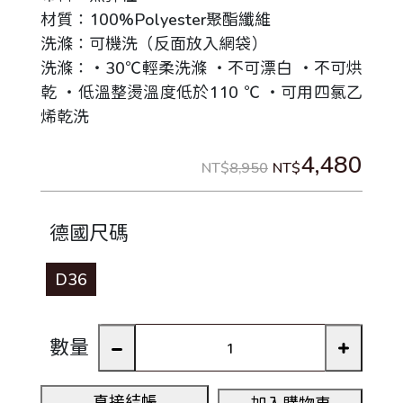
材質：100%Polyester聚酯纖維
洗滌：可機洗（反面放入網袋）
洗滌：‧30℃輕柔洗滌 ‧不可漂白 ‧不可烘
乾 ‧低溫整燙溫度低於110 ℃ ‧可用四氯乙
烯乾洗
4,480
NT$
8,950
NT$
德國尺碼
D36
數量
直接結帳