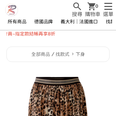
0
搜尋
購物車
選單
所有商品
德國品牌
義大利｜法國進口
找款
指定款結帳再享8折
全部商品
找款式
下身