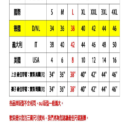
i
g
h
t
©
2
0
2
6
銨
歐
洲
中
大
尺
碼
女
裝
基
於
s
h
o
p
s
t