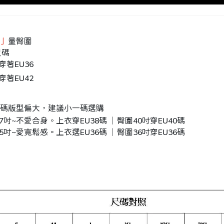
」
量臀圍
尺碼
穿著EU36
穿著EU42
碼版型偏大，建議小一碼選購
37吋~不愛合身。上衣穿EU38碼 ｜臀圍40吋穿EU40碼
35吋~愛寬鬆感。上衣選EU36碼 ｜臀圍36吋穿EU36碼