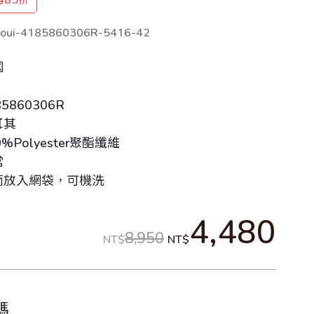
oui-4185860306R-5416-42
國
5860306R
耳其
%Polyester聚酯纖維
常
面放入網袋，可機洗
4,480
8,950
NT$
NT$
碼