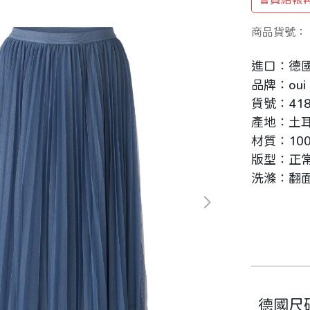
商品貨號：
進口：德
品牌：oui
貨號：418
產地：土
材質：100
版型：正
洗滌：翻
德國尺