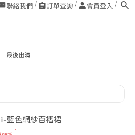
聯絡我們
訂單查詢
會員登入
最後出清
ui-藍色網紗百褶裙
85折