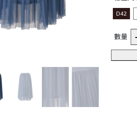
D42
數量