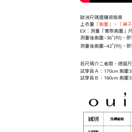
歐洲尺碼選購很簡單
上衣量
「胸圍」
、
「褲子
EX：測量「實際胸圍」
測量後胸圍~36"(吋)，即
測量後胸圍~42"(吋)，即
若尺碼介二者間，德國尺
試穿員Ａ：170cm 胸圍
試穿員Ｂ：160cm 胸圍