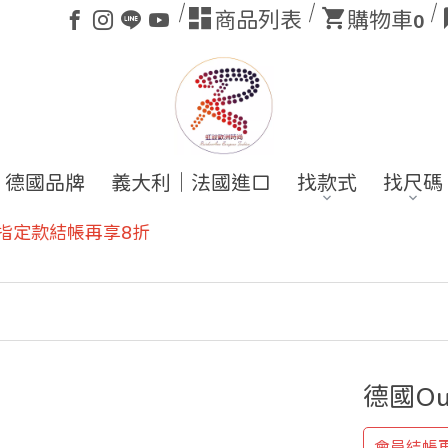
商品列表
購物車
0
德國品牌
義大利｜法國進口
找款式
找尺碼
德國O
會員結帳再