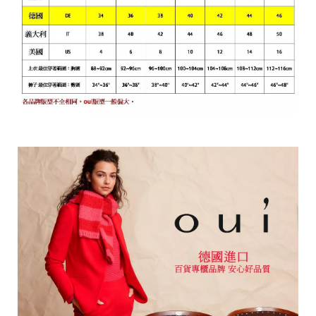
i
g
h
t
©
2
0
2
6
銨
歐
洲
中
大
尺
碼
女
裝
基
於
s
h
o
p
s
t