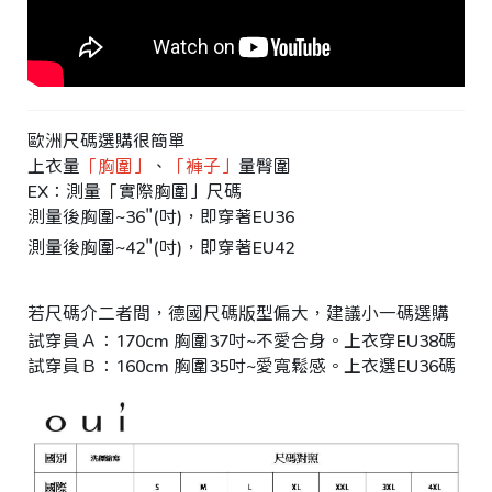
台
統
北
一
市
編
歐洲尺碼選購很簡單
大
號
上衣量
「胸圍」
、
「褲子」
量臀圍
安
4
EX：測量「實際胸圍」尺碼
測量後胸圍~36"(吋)，即穿著EU36
區
測量後胸圍~42"(吋)，即穿著EU42
文
昌
街
若尺碼介二者間，德國尺碼版型偏大，建議小一碼選購
1
試穿員Ａ：170cm 胸圍37吋~不愛合身。上衣穿EU38碼 ｜臀
試穿員Ｂ：160cm 胸圍35吋~愛寬鬆感。上衣選EU36碼 ｜臀
號
C
o
p
y
r