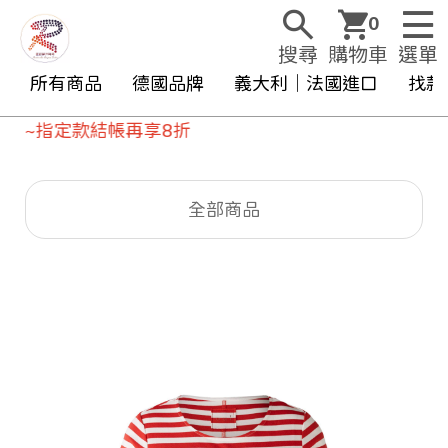
0
搜尋
購物車
選單
所有商品
德國品牌
義大利｜法國進口
找款
~指定款結帳再享8折
全部商品