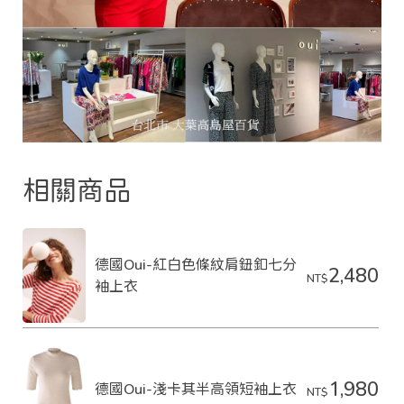
o
r
e
平
台
提
供
相關商品
德國Oui-紅白色條紋肩鈕釦七分
2,480
NT$
袖上衣
1,980
德國Oui-淺卡其半高領短袖上衣
NT$