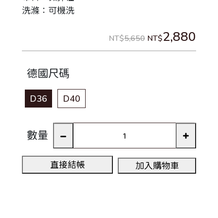
洗滌：可機洗
2,880
NT$
5,650
NT$
德國尺碼
D36
D40
數量
直接結帳
加入購物車