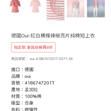
德國Oui-紅白横條辣椒亮片純棉短上衣
指定款 會員結帳再8折
商品貨號：
oui-4186747201T-0371-36
進口：德國
品牌：oui
貨號：4186747201T
產地：孟加拉
材質：100%棉
版型：合身
布料：微彈性