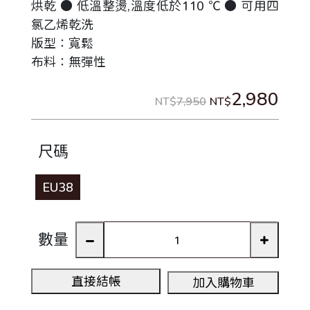
烘乾 ● 低溫整燙,溫度低於110 ℃ ● 可用四
氯乙烯乾洗
版型：寬鬆
布料：無彈性
2,980
NT$
7,950
NT$
尺碼
EU38
數量
直接結帳
加入購物車