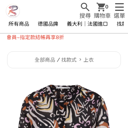
0
搜尋
購物車
選單
所有商品
德國品牌
義大利｜法國進口
找款
員~指定款結帳再享8折
全部商品
找款式
上衣