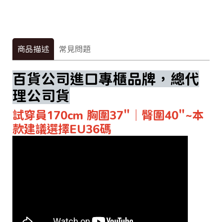
商品描述
常見問題
百貨公司進口專櫃品牌，總代
理公司貨
試穿員170cm 胸圍37"｜臀圍40"~本
款建議選擇EU36碼