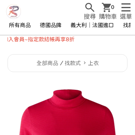
0
搜尋
購物車
選單
所有商品
德國品牌
義大利｜法國進口
找款
會員~指定款結帳再享8折
全部商品
找款式
上衣