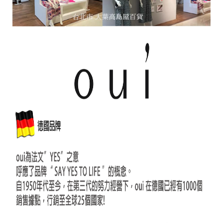
o
r
e
平
台
提
供