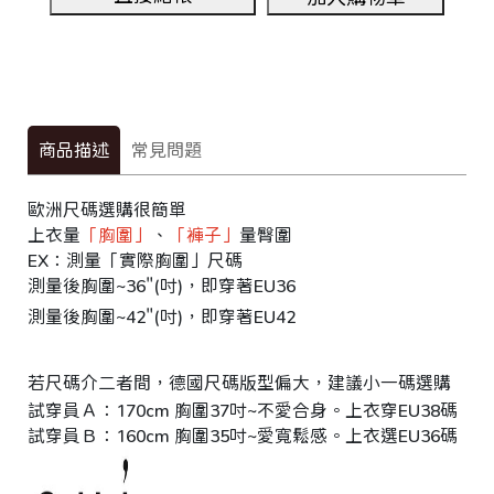
商品描述
常見問題
歐洲尺碼選購很簡單
上衣量
「胸圍」
、
「褲子」
量臀圍
EX：測量「實際胸圍」尺碼
測量後胸圍~36"(吋)，即穿著EU36
測量後胸圍~42"(吋)，即穿著EU42
若尺碼介二者間，德國尺碼版型偏大，建議小一碼選購
試穿員Ａ：170cm 胸圍37吋~不愛合身。上衣穿EU38碼 ｜臀
試穿員Ｂ：160cm 胸圍35吋~愛寬鬆感。上衣選EU36碼 ｜臀