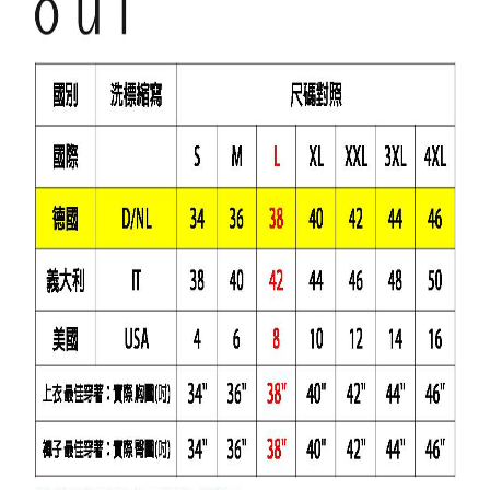
台
統
北
一
市
編
大
號
安
4
區
文
昌
街
1
號
C
o
p
y
r