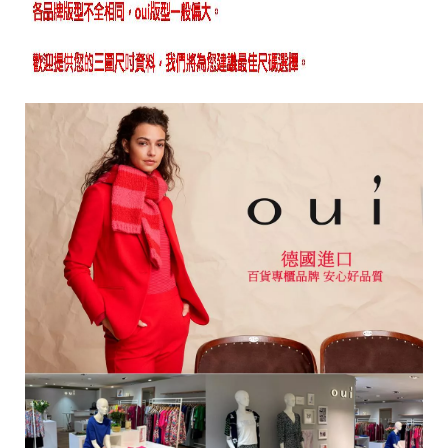
i
g
h
t
©
2
0
2
6
銨
歐
洲
中
大
尺
碼
女
裝
基
於
s
h
o
p
s
t