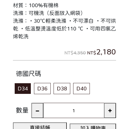
材質：100%有機棉
洗滌：可機洗（反面放入網袋）
洗滌：‧30℃輕柔洗滌 ‧不可漂白 ‧不可烘
乾 ‧低溫整燙溫度低於110 ℃ ‧可用四氯乙
烯乾洗
2,180
NT$
4,350
NT$
德國尺碼
D34
D36
D38
D40
數量
直接結帳
加入購物車