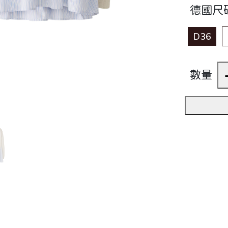
德國尺
D36
數量