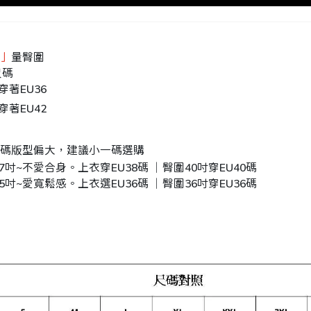
」
量臀圍
尺碼
穿著EU36
穿著EU42
碼版型偏大，建議小一碼選購
37吋~不愛合身。上衣穿EU38碼 ｜臀圍40吋穿EU40碼
35吋~愛寬鬆感。上衣選EU36碼 ｜臀圍36吋穿EU36碼