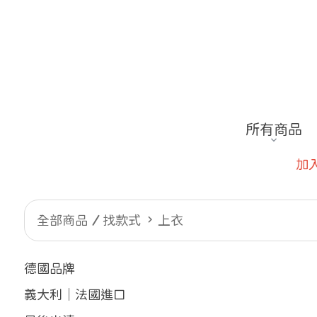
所有商品
加入會員~指定款結帳再享8折
全部商品
找款式
上衣
德國品牌
義大利｜法國進口