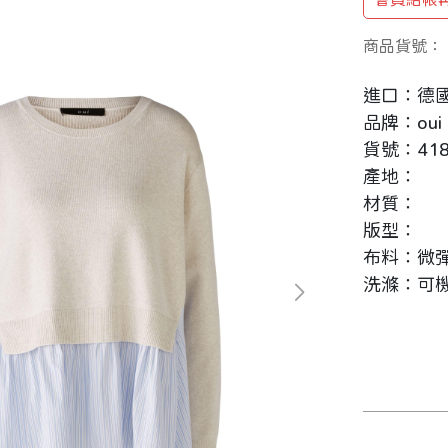
商品貨號：
進口：德
品牌：oui
貨號：418
產地：
材質：
版型：
布料：微
洗滌：可