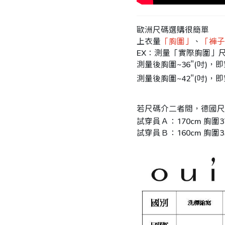
歐洲尺碼選購很簡單
上衣量
「胸圍」
、
「褲子
EX：測量「實際胸圍」
測量後胸圍~36"(吋)，即
測量後胸圍~42"(吋)，即
若尺碼介二者間，德國尺
試穿員Ａ：170cm 胸圍
試穿員Ｂ：160cm 胸圍