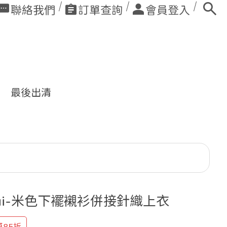
聯絡我們
訂單查詢
會員登入
最後出清
ui-米色下襬襯衫併接針織上衣
85折