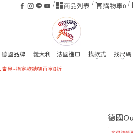
商品列表
購物車
0
德國品牌
義大利｜法國進口
找款式
找尺碼
德國O
會員結帳再